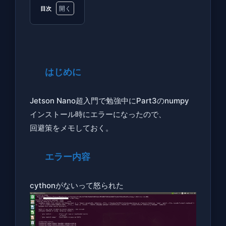
目次
1
は
じ
め
はじめに
に
2
Jetson Nano超入門で勉強中にPart3のnumpy
エ
インストール時にエラーになったので、
ラ
回避策をメモしておく。
ー
内
エラー内容
容
3
cythonがないって怒られた
対
応