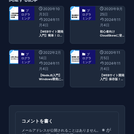
2020年10
2020年9月
プ
プ
月3日
25日
ログラ
ログラ
ミング
ミング
2024年11
2024年11
月4日
月4日
【WEBサイト開発
初心者向け
入門】簡単！ロリ
CloudSkewに登
ポップとお名
録して使う方法
前.comで独自ド
メインを使う方法
2022年2月
2020年11
プ
プ
14日
月5日
ログラ
ログラ
ミング
ミング
2024年11
2024年11
月4日
月4日
【NodeJS入門】
【WEBサイト開発
Windows環境に
入門】保存版！誰
Node.jsをインス
でも分かるFont
トール
Awesome5の使い
方：手軽にWebア
イコンフォントを
使おう！
コメントを書く
※
が
メールアドレスが公開されることはありません。