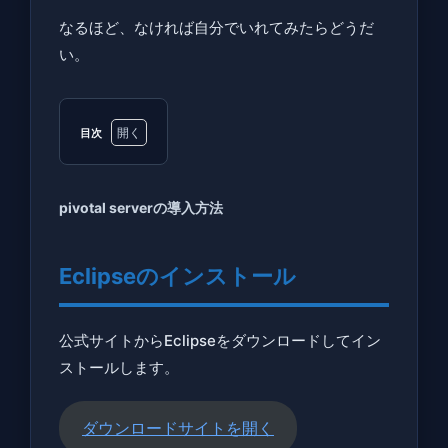
なるほど、なければ自分でいれてみたらどうだ
い。
目次
1
pivotal
pivotal serverの導入方法
server
の導入
方法
Eclipseのインストール
1.1
Eclipse
公式サイトからEclipseをダウンロードしてイン
のイン
ストールします。
ストー
ル
ダウンロードサイトを開く
1.2