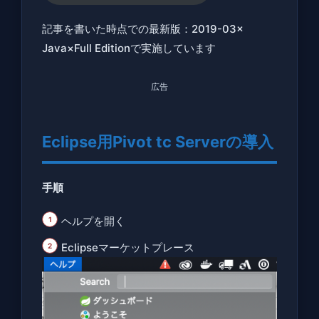
Eclipse
記事を書いた時点での最新版：2019-03×
用Pivot
Java×Full Editionで実施しています
tc
Server
広告
の導入
1.3
Pivot
Eclipse用Pivot tc Serverの導入
tc
Server
手順
のイン
ストー
ヘルプを開く
ル
Eclipseマーケットプレース
1.4
Spring
Tool
Suite ダ