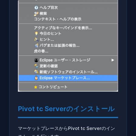
ッシュ
ボード
を開く
1.5
Pivot
tc
Server
のイン
ストー
ル
1.6
サー
バー
Pivot tc Serverのインストール
の作
成
マーケットプレースからPivot tc Serverのイン