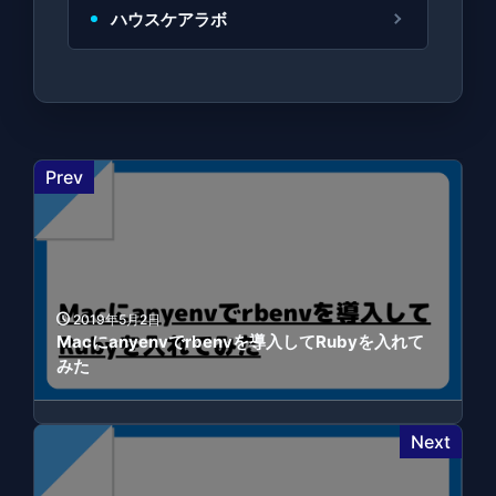
ハウスケアラボ
Prev
2019年5月2日
Macにanyenvでrbenvを導入してRubyを入れて
みた
Next