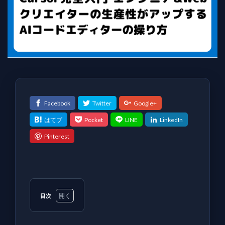
目次
1
は