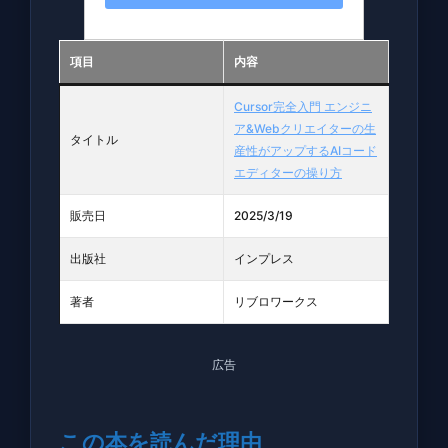
項目
内容
Cursor完全入門 エンジニ
ア&Webクリエイターの生
タイトル
産性がアップするAIコード
エディターの操り方
販売日
2025/3/19
出版社
インプレス
著者
リブロワークス
広告
この本を読んだ理由