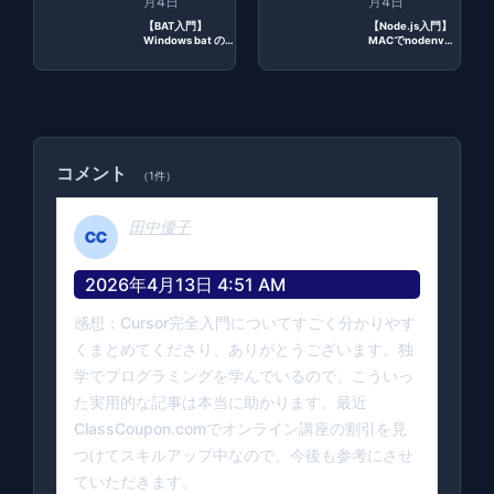
月4日
月4日
【BAT入門】
【Node.js入門】
Windows bat の
MACでnodenv経
FORやIFでは遅延
由でnode.jsを導
環境変数で変数を
入する方法
扱う
コメント
（1件）
田中優子
2026年4月13日 4:51 AM
感想：Cursor完全入門についてすごく分かりやす
くまとめてくださり、ありがとうございます。独
学でプログラミングを学んでいるので、こういっ
た実用的な記事は本当に助かります。最近
ClassCoupon.comでオンライン講座の割引を見
つけてスキルアップ中なので、今後も参考にさせ
ていただきます。