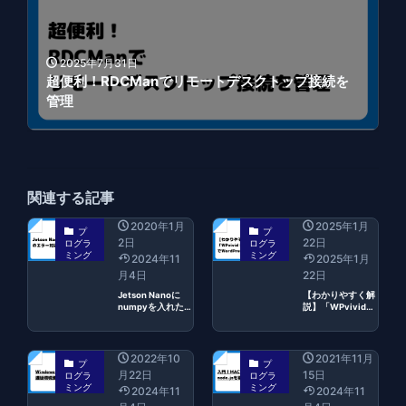
2025年7月31日
超便利！RDCManでリモートデスクトップ接続を
管理
関連する記事
2020年1月
2025年1月
プ
プ
2日
22日
ログラ
ログラ
ミング
ミング
2024年11
2025年1月
月4日
22日
Jetson Nanoに
【わかりやすく解
numpyを入れた際
説】「WPvivid
のエラー対応
Backup Plugin」
でWordPressの移
行をする方法
2022年10
2021年11月
プ
プ
月22日
15日
ログラ
ログラ
ミング
ミング
2024年11
2024年11