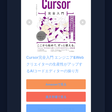
理
由
4
感
想
Cursor完全入門 エンジニア&Web
クリエイターの生産性がアップす
るAIコードエディターの操り方
Amazonで見る
楽天市場で見る
Yahoo!ショッピングで見る