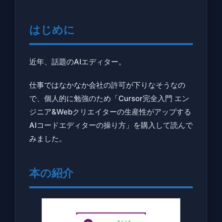
じ
め
はじめに
に
2
近年、話題のAIエディター。
本
の
仕事ではなかなか会社の許可が下りなそうなの
紹
で、個人的に勉強のため「Cursor完全入門 エン
介
ジニア&Webクリエイターの生産性がアップする
AIコードエディターの操り方」を購入して読んで
3
みました。
こ
の
本
本の紹介
を
読
ん
だ