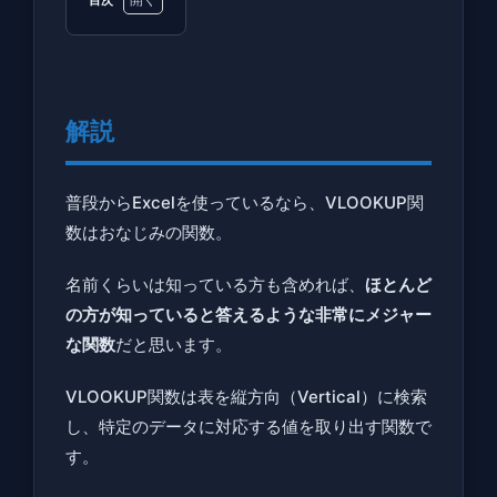
目次
1
解
説
解説
2
XLOOKUP
関数とは
普段からExcelを使っているなら、VLOOKUP関
数はおなじみの関数。
3
XLOOKUP
名前くらいは知っている方も含めれば、
ほとんど
関数の使
の方
が
知っていると答えるような非常にメジャー
い方
な関数
だと思います。
3.1
使用
VLOOKUP関数は表を縦方向（Vertical）に検索
例1｜
し、特定のデータに対応する値を取り出す関数で
基本
す。
的な