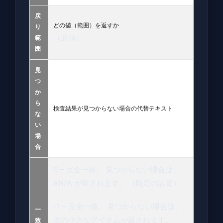
戻
どの値（範囲）を返すか
り
（必須）
範
囲
見
つ
か
ら
検査結果が見つからない場合の代替テキスト
な
い
場
合
0 – 完全一致。 見つからない場合は、
#N/A が返されます。 （既定の設定）
-1 – 完全一致。 見つからない場合は、
一
次の小さなアイテムが返されます。
致