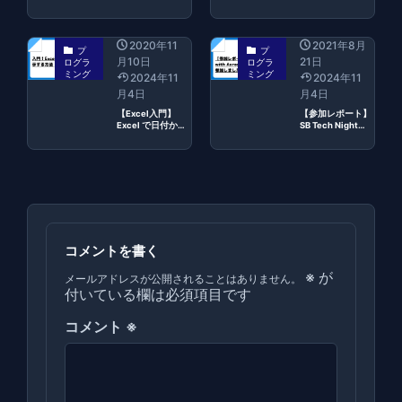
Backup Plugin」
されました
でWordPressの移
行をする方法
2020年11
2021年8月
プ
プ
月10日
21日
ログラ
ログラ
ミング
ミング
2024年11
2024年11
月4日
月4日
【Excel入門】
【参加レポート】
Excel で日付から
SB Tech Night
曜日を表示する方
with Axross #4 AI
法
ハンズオンに参加
しました
コメントを書く
※
が
メールアドレスが公開されることはありません。
付いている欄は必須項目です
コメント
※