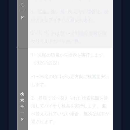
モ
ー
1 – 完全一致。 見つからない場合は、次
ド
の大きなアイテムが返されます。
2 – *、?、および 〜 が特別な意味を持
つワイルドカードの一致。
1 – 先頭の項目から検索を実行します。
（既定の設定）
-1 – 末尾の項目から逆方向に検索を実行
します。
検
2 – 昇順で並べ替えられた検索範囲を使
索
用してバイナリ検索を実行します。 並
モ
ー
べ替えられていない場合、無効な結果が
ド
返されます。