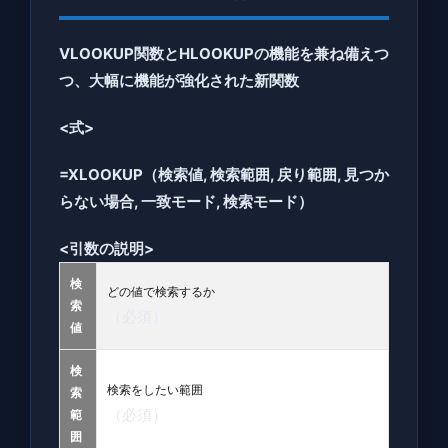
結果
を返
VLOOKUP関数とHLOOKUPの機能を兼ね備えつ
す例
つ、大幅に機能が強化された新関数
4
<式>
ま
と
=XLOOKUP（検索値, 検索範囲, 戻り範囲, 見つか
め
らない場合, 一致モード, 検索モード）
<引数の説明>
検
どの値で検索するか
索
（必須）
値
検
検索をしたい範囲
索
（必須）
範
囲