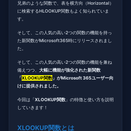
使用
兄弟のような関数で、表を横方向（Horizontal）
例
に検索するHLOOKUP関数もよく知られていま
す。
3.2
使用
そして、この人気の高い2つの関数の機能を持っ
例2｜
た新関数がMicrosoft365時にリリースされまし
検索
た。
値が
左端
そして、この人気の高い2つの関数の機能を兼ね
にな
備えつつ、
大幅に機能が強化された新関数
い例
「
XLOOKUP関数
」がMicrosoft 365ユーザー向
3.3
けに提供されました。
使用
今回は「
XLOOKUP関数
」の特徴と使い方を説明
例3｜
していきます！
複数
のセ
ルに
XLOOKUP関数とは
計算